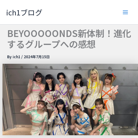
内
ich1ブログ
容
Main
を
ス
Men
BEYOOOOONDS新体制！進化
キ
するグループへの感想
ッ
プ
By
ich1
/
2024年7月15日