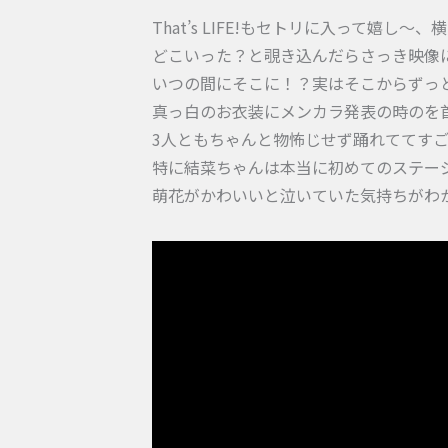
That’s LIFE!もセトリに入って
どこいった？と覗き込んだらさっき映像
いつの間にそこに！？実はそこからずっ
真っ白のお衣装にメンカラ発表の時のを首に巻
3人ともちゃんと物怖じせず踊れててす
特に結菜ちゃんは本当に初めてのステー
萌花がかわいいと泣いていた気持ちがわ