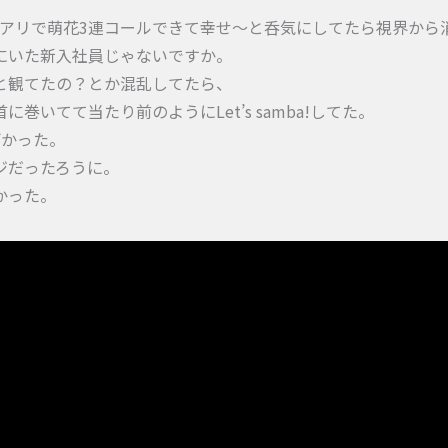
嬉し〜、横アリで萌花3連コールできて幸せ〜と呑気にしてたら視界か
にいた新入社員じゃないですか。
と観てたの？とか混乱してたら、
いてて当たり前のようにLet’s samba!してた。
ごかった。
ジだったろうに。
かった。