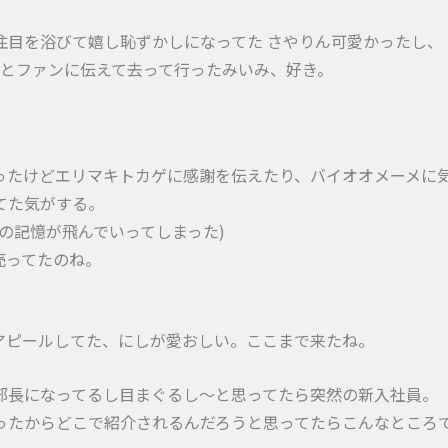
注目を浴びて嬉し恥ずかしになってた さやりん可愛かったし、
」とファンに伝えて去って行ったみいみ、好き。
ったけどエリマキトカゲに感謝を伝えたり、バイオオメーメに
てた気がする。
の記憶が飛んでいってしまった)
売ってたのね。
と超絶アピールしてた、にしが愛おしい。ここまで来たね。
部長になってるし目まぐるし〜と思ってたら突然の新入社員。
ったからどこで紹介されるんだろうと思ってたらこんなところ