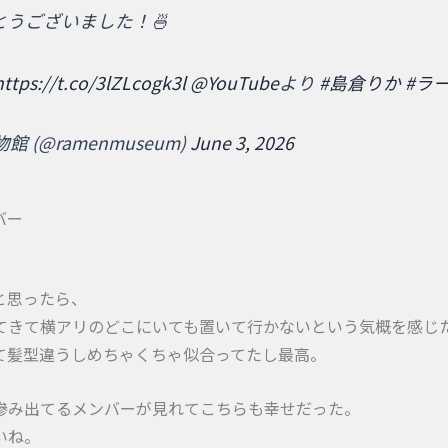
うございました！🍜
https://t.co/3lZLcogk3l
@YouTube
より
#島倉りか
#ラ
(@ramenmuseum)
June 3, 2026
バー
と思ったら、
てきて横アリのどこにいても置いて行かないという気概を感じ
て髪型違うしめちゃくちゃ似合ってたし最高。
滲み出てるメンバーが見れてこちらも幸せだった。
いね。