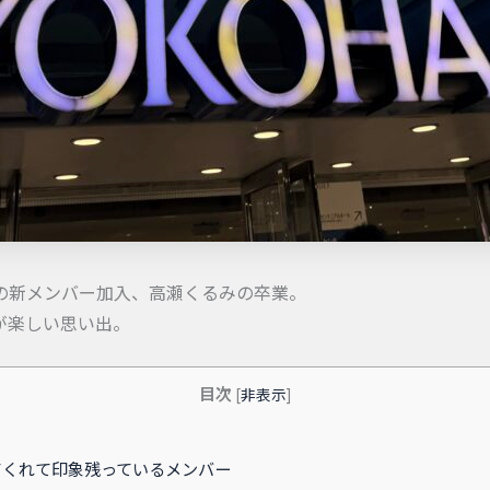
の新メンバー加入、高瀬くるみの卒業。
が楽しい思い出。
目次
[
非表示
]
くれて印象残っているメンバー