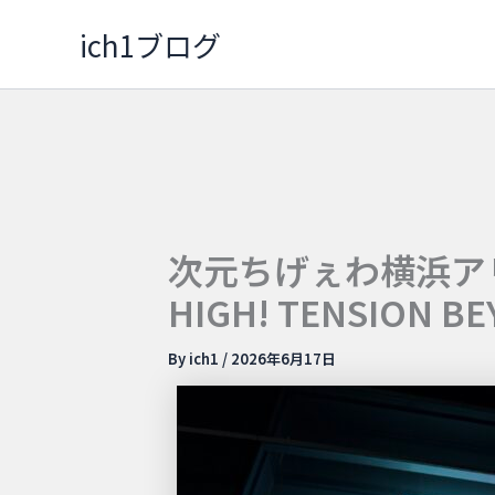
内
ich1ブログ
容
を
ス
キ
ッ
プ
次元ちげぇわ横浜アリーナ
HIGH! TENSION 
By
ich1
/
2026年6月17日