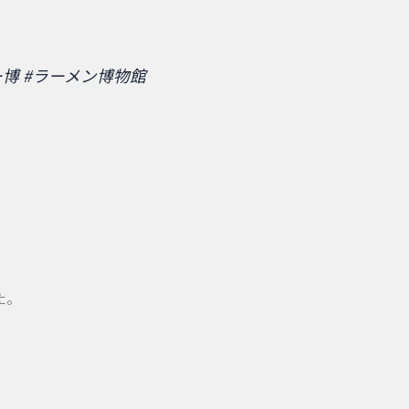
ー博
#ラーメン博物館
た。