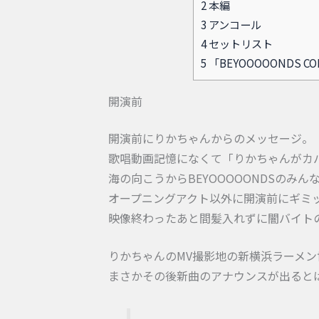
2
本編
3
アンコール
4
セットリスト
5
「BEYOOOOONDS CON
開演前
開演前にりかちゃんからのメッセージ。
歌唱動画記憶になくて「りかちゃんがカ
海の向こうからBEYOOOOONDSの
オープニングアクト以外に開演前にギミ
映像終わったあと間髪入れずに闇バイト
りかちゃんのMV撮影地の新横浜ラーメ
まさかその後新曲のアナウンスが出ると